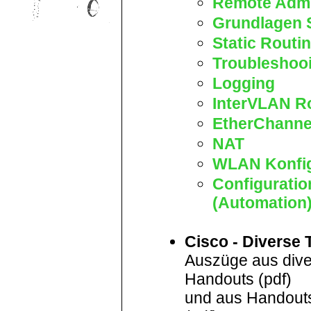
Remote Admi
Grundlagen 
Static Routi
Troubleshoo
Logging
InterVLAN R
EtherChanne
NAT
WLAN Konfig
Configurati
(Automation
Cisco - Diverse
Auszüge aus div
Handouts (pdf)
und aus Handouts