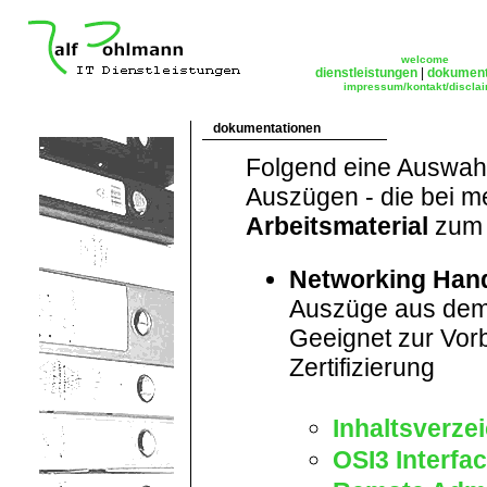
welcome
dienstleistungen
|
dokument
impressum/kontakt/discla
dokumentationen
Folgend eine Auswahl
Auszügen - die bei me
Arbeitsmaterial
zum 
Networking Han
Auszüge aus dem 
Geeignet zur Vor
Zertifizierung
Inhaltsverze
OSI3 Interfa