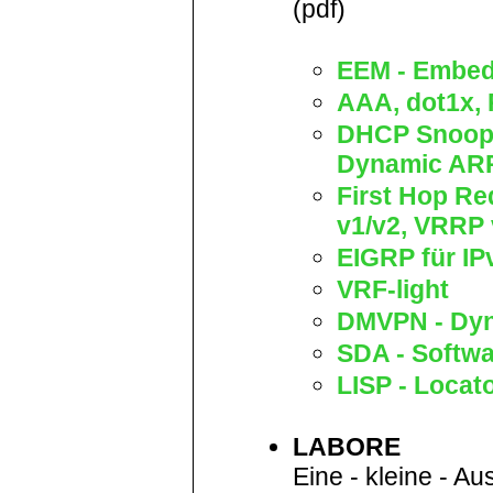
(pdf)
EEM - Embed
AAA, dot1x,
DHCP Snoopi
Dynamic ARP
First Hop R
v1/v2, VRRP
EIGRP für IP
VRF-light
DMVPN - Dyn
SDA - Softw
LISP - Locat
LABORE
Eine - kleine - 