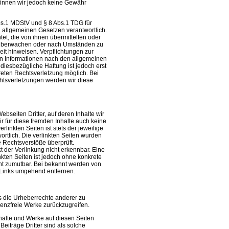
 können wir jedoch keine Gewähr
bs.1 MDStV und § 8 Abs.1 TDG für
n allgemeinen Gesetzen verantwortlich.
tet, die von ihnen übermittelten oder
 überwachen oder nach Umständen zu
keit hinweisen. Verpflichtungen zur
n Informationen nach den allgemeinen
diesbezügliche Haftung ist jedoch erst
reten Rechtsverletzung möglich. Bei
tsverletzungen werden wir diese
bseiten Dritter, auf deren Inhalte wir
r für diese fremden Inhalte auch keine
linkten Seiten ist stets der jeweilige
ortlich. Die verlinkten Seiten wurden
 Rechtsverstöße überprüft.
 der Verlinkung nicht erkennbar. Eine
nkten Seiten ist jedoch ohne konkrete
ht zumutbar. Bei bekannt werden von
 Links umgehend entfernen.
ts die Urheberrechte anderer zu
izenzfreie Werke zurückzugreifen.
nhalte und Werke auf diesen Seiten
eiträge Dritter sind als solche